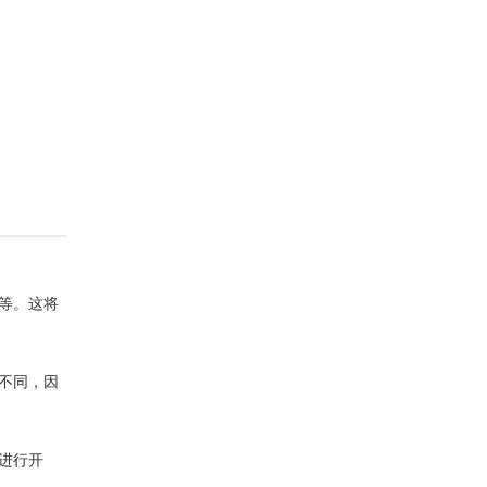
等。这将
不同，因
进行开