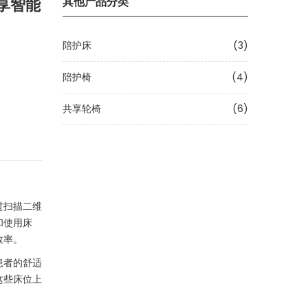
其他产品分类
享智能
陪护床
(3)
陪护椅
(4)
共享轮椅
(6)
过扫描二维
和使用床
效率。
患者的舒适
这些床位上