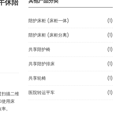
其他产品分类
午休陪
陪护床柜 (床柜一体)
(1)
陪护床柜 (床柜分离)
(1)
共享陪护椅
(1)
共享陪护排床
(1)
共享轮椅
(1)
医院转运平车
(1)
过扫描二维
和使用床
效率。