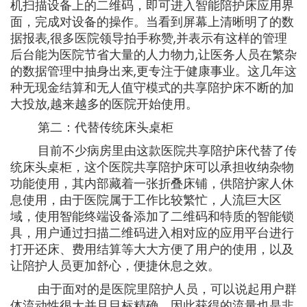
机扫描设备上的二维码，即可进入智能陪护床应用界
面，完成对设备的操作。当看到屏幕上清晰明了的数
据报表,很多医院领导拍手称赞,并表示有这样的管理
后台能为医院节省大量的人力物力,让医务人员在繁杂
的数据管理中抽身出来,更专注于健康事业。这几年这
种无现金结算和无人值守模式的共享陪护床不断的加
大投放,越来越多的医院开始使用。
第二：代替传统床头桌柜
目前不少病房里由这款医院共享陪护床代替了传
统床头桌柜，这个医院共享陪护床可以承担收纳杂物
功能使用，其内部藏着一张折叠床铺，供陪护家人休
息使用，由于医院属于工作比较繁忙，人流巨大区
域，使用智能终端设备添加了二维码和特质的智能锁
具，用户通过扫描二维码进入相对应的应用平台进行
打开还床、费用结算等大大方便了用户的使用，以及
让陪护人员更加舒心，便捷休息之效。
由于面对的是医院里陪护人员，可以说起用户群
体流动性很大并且目标精确，因此获得的流量也是非